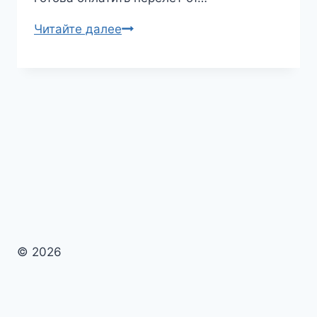
Срочно
Читайте далее
бульдозеристы
вахтой
на
север
© 2026