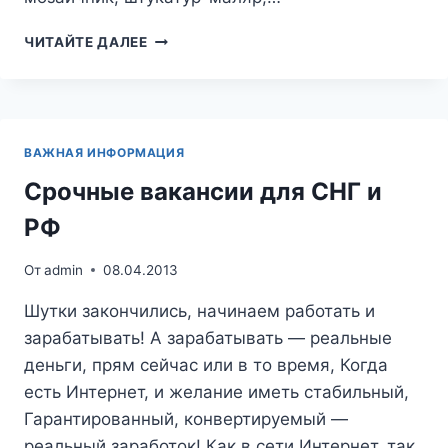
ВАКАНСИИ
ЧИТАЙТЕ ДАЛЕЕ
ВАХТА.
ТРЕБУЮТСЯ
В
СОЧИ
ПО
ВАЖНАЯ ИНФОРМАЦИЯ
ВАХТОВОМУ
МЕТОДУ,
Срочные вакансии для СНГ и
ВАХТОЙ.
РФ
От
admin
08.04.2013
Шутки закончились, начинаем работать и
зарабатывать! А зарабатывать — реальные
деньги, прям сейчас или в то время, Когда
есть Интернет, и желание иметь стабильный,
Гарантированный, конвертируемый —
реальный заработок! Как в сети Интернет, так