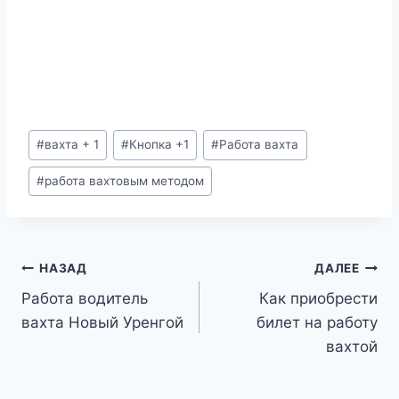
Метки
#
вахта + 1
#
Кнопка +1
#
Работа вахта
записи:
#
работа вахтовым методом
Навигация
НАЗАД
ДАЛЕЕ
Работа водитель
Как приобрести
по
вахта Новый Уренгой
билет на работу
записям
вахтой