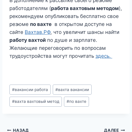
В дополнение к рассылке своего резюме
работодателям (
работа вахтовым методом
),
рекомендуем опубликовать бесплатно свое
резюме
по вахте
в открытом доступе на
сайте
Вахтав.РФ
, что увеличит шансы найти
работу вахтой
по душе и зарплате.
Желающие переговорить по вопросам
трудоустройства могут прочитать
здесь.
Метки
#
вакансии работа
#
вахта вакансии
записи:
#
вахта вахтовый метод
#
по вахте
НАЗАД
ДАЛЕЕ