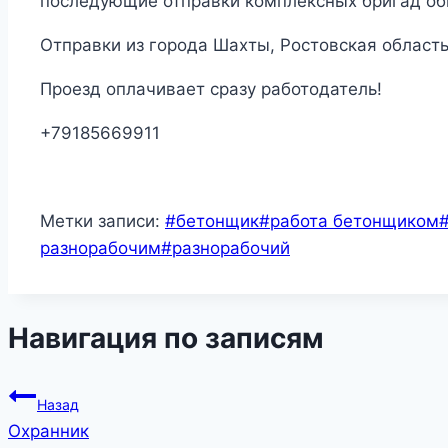
последующие отправки комплексных бригад об
Отправки из города Шахты, Ростовская область
Проезд оплачивает сразу работодатель!
+79185669911
Метки записи:
#
бетонщик
#
работа бетонщиком
разнорабочим
#
разнорабочий
Навигация по записям
Назад
Охранник