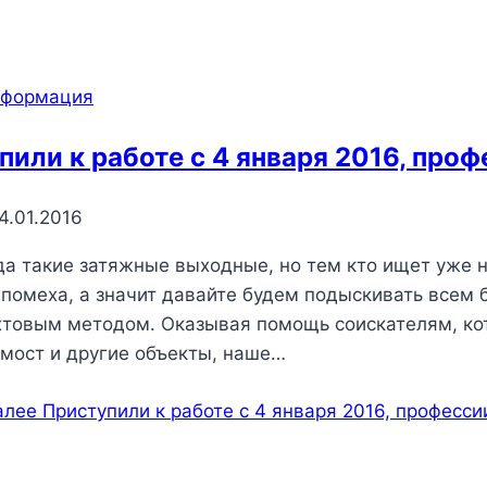
нформация
пили к работе с 4 января 2016, проф
4.01.2016
да такие затяжные выходные, но тем кто ищет уже н
 помеха, а значит давайте будем подыскивать всем 
хтовым методом. Оказывая помощь соискателям, кот
мост и другие объекты, наше…
алее
Приступили к работе с 4 января 2016, професси