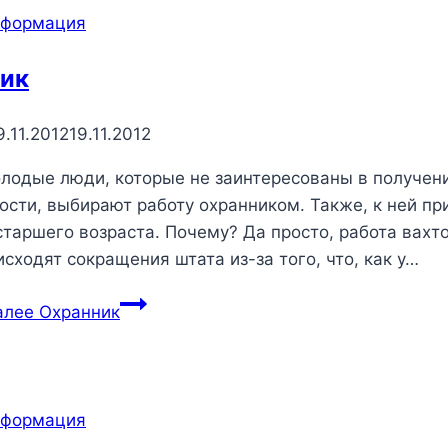
нформация
ик
9.11.2012
19.11.2012
лодые люди, которые не заинтересованы в получен
ости, выбирают работу охранником. Также, к ней пр
таршего возраста. Почему? Да просто, работа вахто
сходят сокращения штата из-за того, что, как у…
алее
Охранник
нформация