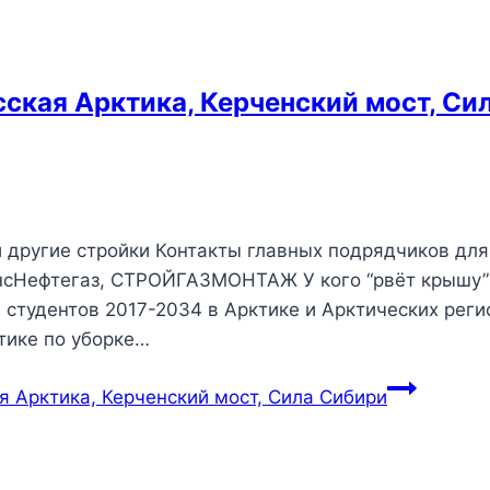
сская Арктика, Керченский мост, Си
 другие стройки Контакты главных подрядчиков для
ансНефтегаз, СТРОЙГАЗМОНТАЖ У кого “рвёт крышу”
я студентов 2017-2034 в Арктике и Арктических реги
тике по уборке…
я Арктика, Керченский мост, Сила Сибири