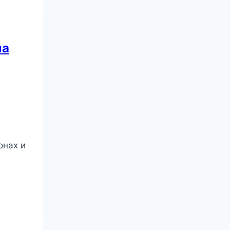
ла
онах и