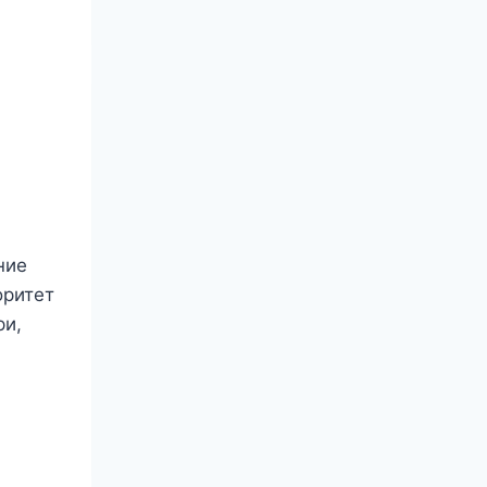
ние
оритет
ри,